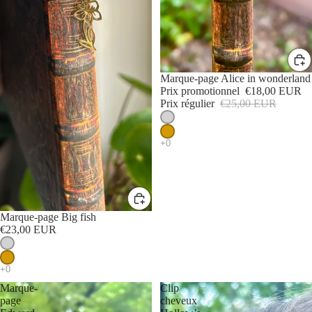
PROMOTION
Marque-page Alice in wonderland
Prix promotionnel
€18,00 EUR
Prix régulier
€25,00 EUR
Marque-page Big fish
€23,00 EUR
Marque-
Clip
page
cheveux