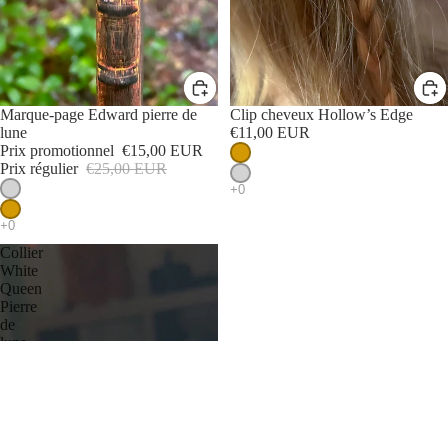
PROMOTION
Marque-page Edward pierre de
Clip cheveux Hollow’s Edge
lune
€11,00 EUR
Prix promotionnel
€15,00 EUR
Prix régulier
€25,00 EUR
Collier
White
Queen
Pierre
de
lune