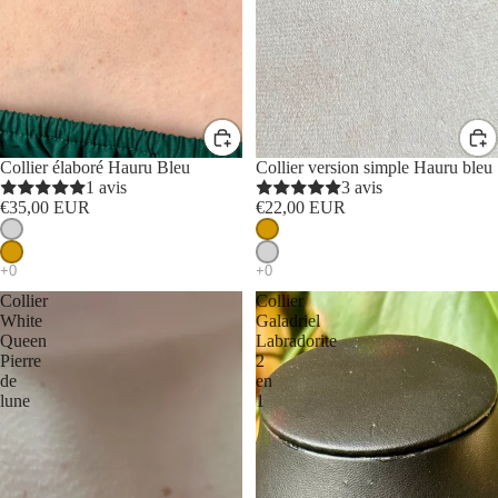
Collier élaboré Hauru Bleu
Collier version simple Hauru bleu
1 avis
3 avis
€35,00 EUR
€22,00 EUR
Collier
Collier
White
Galadriel
Queen
Labradorite
Pierre
2
de
en
lune
1