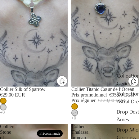
Collectio
Genesis
Collier Silk of Sparrow
PROMOTION
Collier Titanic Cœur de l’Ocean
Collectio
€29,00 EUR
Prix promotionnel
€95,00 EUR
Prix régulier
€120,00 EUR
Astral Dr
Drop Dest
Âmes
Collier
Collier
Drop Mid
Stone
Thalassa
Précommande
Goddess
of
ormeau