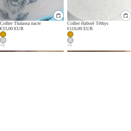
Collier Thalassa nacre
PROMOTION
Collier élaboré Téthys
€33,00 EUR
€110,00 EUR
Collier
Collier
Aphrodite
Bella's
Heart
1