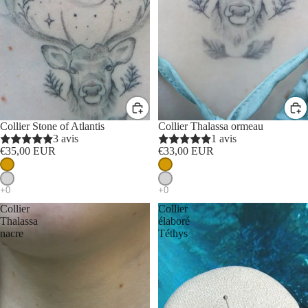
Collier Stone of Atlantis
Collier Thalassa ormeau
3 avis
1 avis
€35,00 EUR
€33,00 EUR
Collier
Collier
Thalassa
élaboré
nacre
Téthys