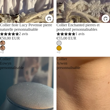
Collier fiole Lucy Pevensie pierre
Collier Enchanted pierres et
naturelle personnalisable
pendentif personnalisables
2 avis
1 avis
€50,00 EUR
€55,00 EUR
Collier
Collier
Eowyn
Arwen
personnalisable
personnalisable