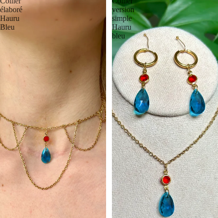
Collier
Collier
élaboré
version
Hauru
simple
Bleu
Hauru
bleu