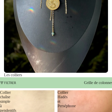
Les colliers
FILTRER
Grille de colonne
Collier
Collier
chaîne
Hadès
simple
et
à
Perséphone
pendentifs