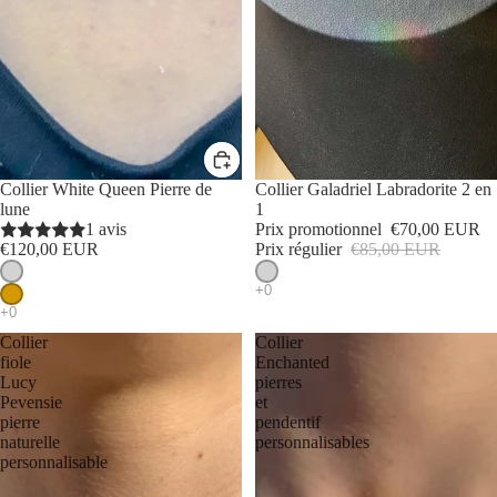
Collier White Queen Pierre de
PROMOTION
Collier Galadriel Labradorite 2 en
lune
1
1 avis
Prix promotionnel
€70,00 EUR
€120,00 EUR
Prix régulier
€85,00 EUR
Collier
Collier
fiole
Enchanted
Lucy
pierres
Pevensie
et
pierre
pendentif
naturelle
personnalisables
personnalisable