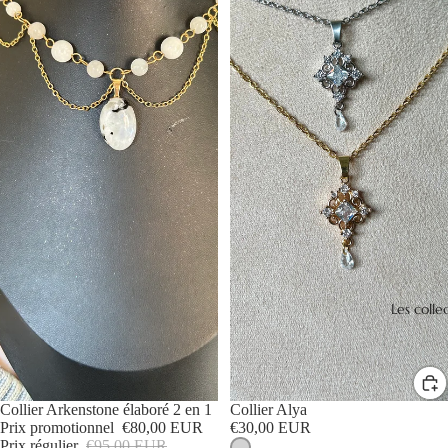
Les colle
PROMOTION
Collier Arkenstone élaboré 2 en 1
Collier Alya
Prix promotionnel
€80,00 EUR
€30,00 EUR
Prix régulier
€95,00 EUR