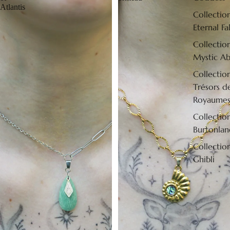
Atlantis
Collectio
Eternal Fal
Collectio
Mystic Ab
Collectio
Trésors d
Royaume
Collectio
Burtonlan
Collectio
Ghibli