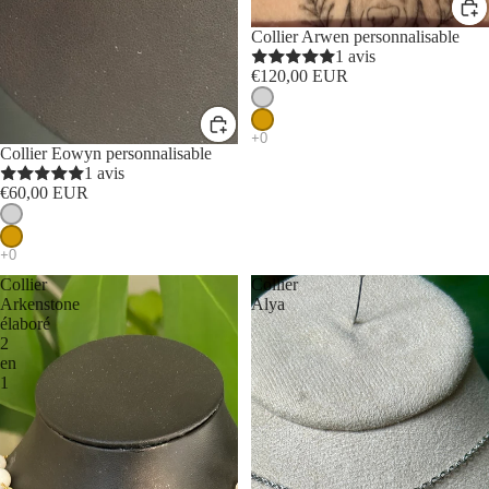
Collier Arwen personnalisable
1 avis
€120,00 EUR
Collier Eowyn personnalisable
1 avis
€60,00 EUR
Collier
Collier
Arkenstone
Alya
élaboré
2
en
1