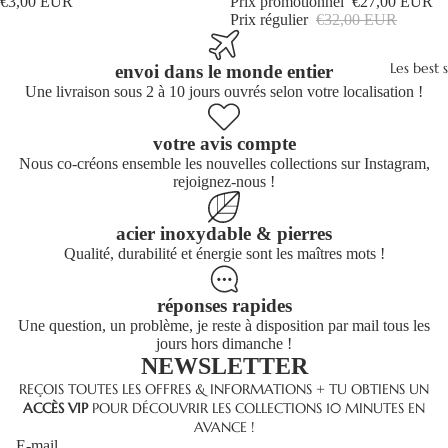
€3,00 EUR
Prix promotionnel
€27,00 EUR
Prix régulier
€32,00 EUR
Les best s
envoi dans le monde entier
Une livraison sous 2 à 10 jours ouvrés selon votre localisation !
votre avis compte
Nous co-créons ensemble les nouvelles collections sur Instagram,
rejoignez-nous !
acier inoxydable & pierres
Qualité, durabilité et énergie sont les maîtres mots !
réponses rapides
Une question, un problème, je reste à disposition par mail tous les
jours hors dimanche !
NEWSLETTER
Politique de remboursement
REÇOIS TOUTES LES OFFRES & INFORMATIONS + TU OBTIENS UN
ACCÈS VIP
POUR DÉCOUVRIR LES COLLECTIONS 10 MINUTES EN
Politique de confidentialité
AVANCE !
Conditions d’utilisation
E-mail