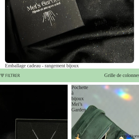
Emballage cadeau - rangement bijoux
FILTRER
Grille de colonne
Coffret
Pochette
cadeau
à
bijoux
Mei’s
Garden
Les création