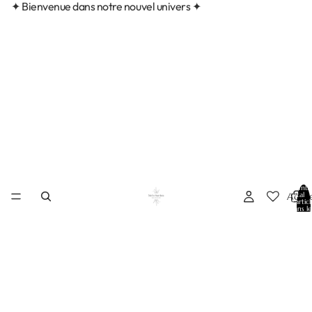
✦ Bienvenue dans notre nouvel univers ✦
Nombr
Accue
total
d’articl
dans le
panier:
0