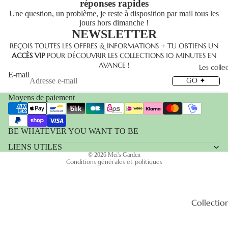
réponses rapides
Une question, un problème, je reste à disposition par mail tous les
jours hors dimanche !
NEWSLETTER
Politique de remboursement
REÇOIS TOUTES LES OFFRES & INFORMATIONS + TU OBTIENS UN
ACCÈS VIP
POUR DÉCOUVRIR LES COLLECTIONS 10 MINUTES EN
Politique de confidentialité
AVANCE !
Les colle
Conditions d’utilisation
E-mail
GO ✦
Politique d’expédition
Moyens de paiement
Coordonnées
Conditions générales de vente
Mentions légales
BE WHATEVER YOU WANT TO BE
Politique de résiliation
LIENS UTILES
© 2026
Mei's Garden
Conditions générales et politiques
Collectio
Genesis