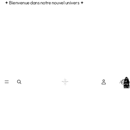
✦ Bienvenue dans notre nouvel univers ✦
Nombr
Accue
total
d’articl
dans le
panier:
0