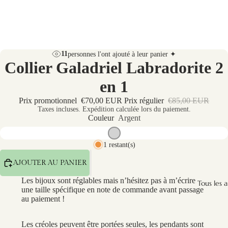
11
personnes l'ont ajouté à leur panier ✦
Collier Galadriel Labradorite 2
en 1
Prix promotionnel
€70,00 EUR
Prix régulier
€85,00 EUR
Taxes incluses. Expédition calculée lors du paiement.
Couleur
Argent
1 restant(s)
AJOUTER AU PANIER
Les bijoux sont réglables mais n’hésitez pas à m’écrire
Tous les a
une taille spécifique en note de commande avant passage
au paiement !
Les créoles peuvent être portées seules, les pendants sont