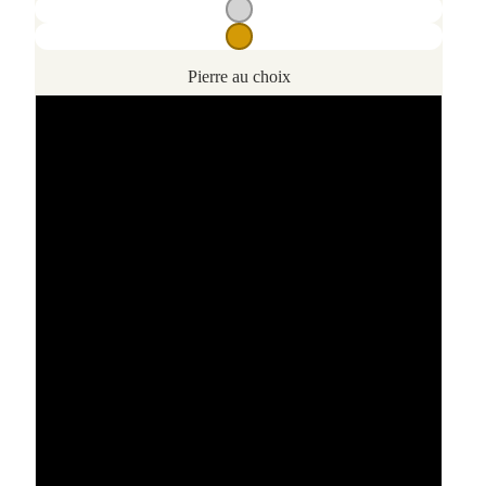
Pierre au choix
Grenat
Agate mousse
Amethyste
Lapis lazuli
Onyx noire
Obsidienne argentée
Quartz rose