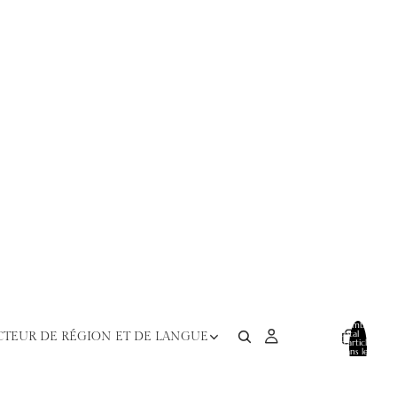
Nombre
total
CTEUR DE RÉGION ET DE LANGUE
d’articles
dans le
panier:
0