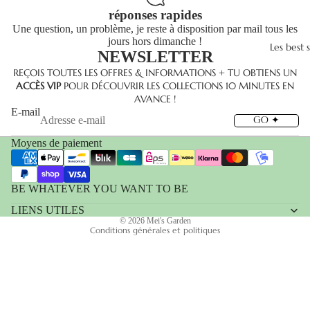
réponses rapides
Une question, un problème, je reste à disposition par mail tous les
jours hors dimanche !
Les best s
NEWSLETTER
Politique de remboursement
REÇOIS TOUTES LES OFFRES & INFORMATIONS + TU OBTIENS UN
ACCÈS VIP
POUR DÉCOUVRIR LES COLLECTIONS 10 MINUTES EN
Politique de confidentialité
AVANCE !
Conditions d’utilisation
E-mail
GO ✦
Politique d’expédition
Moyens de paiement
Coordonnées
Conditions générales de vente
Mentions légales
BE WHATEVER YOU WANT TO BE
Politique de résiliation
LIENS UTILES
© 2026
Mei's Garden
Conditions générales et politiques