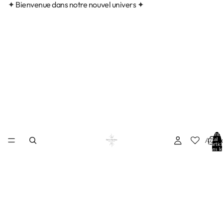
✦ Bienvenue dans notre nouvel univers ✦
Nombr
Accue
total
d’articl
dans le
panier:
0